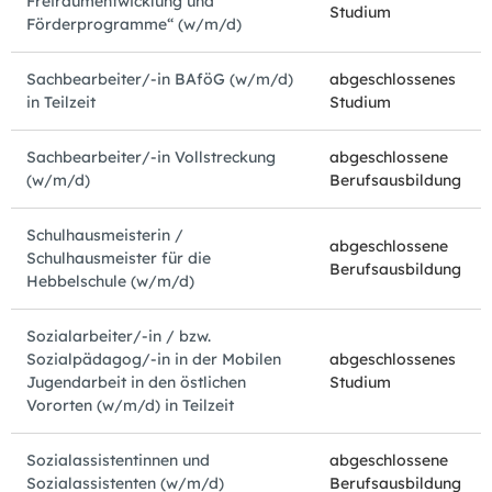
Freiraumentwicklung und
Studium
Förderprogramme“ (w/m/d)
Sachbearbeiter/-in BAföG (w/m/d)
abgeschlossenes
in Teilzeit
Studium
Sachbearbeiter/-in Vollstreckung
abgeschlossene
(w/m/d)
Berufsausbildung
Schulhausmeisterin /
abgeschlossene
Schulhausmeister für die
Berufsausbildung
Hebbelschule (w/m/d)
Sozialarbeiter/-in / bzw.
Sozialpädagog/-in in der Mobilen
abgeschlossenes
Jugendarbeit in den östlichen
Studium
Vororten (w/m/d) in Teilzeit
Sozialassistentinnen und
abgeschlossene
Sozialassistenten (w/m/d)
Berufsausbildung