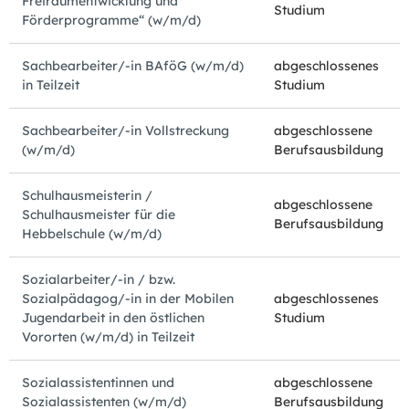
Freiraumentwicklung und
Studium
Förderprogramme“ (w/m/d)
Sachbearbeiter/-in BAföG (w/m/d)
abgeschlossenes
in Teilzeit
Studium
Sachbearbeiter/-in Vollstreckung
abgeschlossene
(w/m/d)
Berufsausbildung
Schulhausmeisterin /
abgeschlossene
Schulhausmeister für die
Berufsausbildung
Hebbelschule (w/m/d)
Sozialarbeiter/-in / bzw.
Sozialpädagog/-in in der Mobilen
abgeschlossenes
Jugendarbeit in den östlichen
Studium
Vororten (w/m/d) in Teilzeit
Sozialassistentinnen und
abgeschlossene
Sozialassistenten (w/m/d)
Berufsausbildung