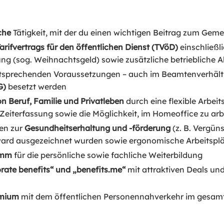
che
Tätigkeit, mit der du einen wichtigen Beitrag zum Geme
arifvertrags für den öffentlichen Dienst (TVöD)
einschließli
ung (sog. Weihnachtsgeld) sowie zusätzliche betriebliche 
 entsprechenden Voraussetzungen – auch im Beamtenverhäl
G)
besetzt werden
on Beruf, Familie und Privatleben
durch eine flexible Arbei
r Zeiterfassung sowie die Möglichkeit, im Homeoffice zu ar
gen zur
Gesundheitserhaltung und -förderung
(z. B. Vergüns
rd ausgezeichnet wurden sowie ergonomische Arbeitsplätze
amm
für die persönliche sowie fachliche Weiterbildung
rate benefits“ und „benefits.me“
mit attraktiven Deals u
emium
mit dem öffentlichen Personennahverkehr im gesam