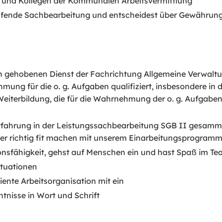
n und Kollegen der Kommunalen Arbeitsvermittlung
 laufende Sachbearbeitung und entscheidest über Gewähru
en gehobenen Dienst der Fachrichtung Allgemeine Verwalt
mung für die o. g. Aufgaben qualifiziert, insbesondere in 
iterbildung, die für die Wahrnehmung der o. g. Aufgaben qu
erfahrung in der Leistungssachbearbeitung SGB II gesammel
hier richtig fit machen mit unserem Einarbeitungsprogramm
onsfähigkeit, gehst auf Menschen ein und hast Spaß im Te
ituationen
iente Arbeitsorganisation mit ein
tnisse in Wort und Schrift