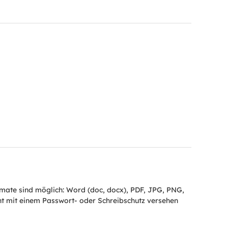
ate sind möglich: Word (doc, docx), PDF, JPG, PNG,
cht mit einem Passwort- oder Schreibschutz versehen