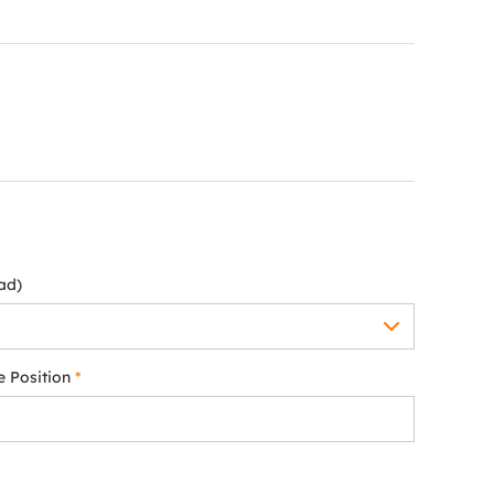
ad)
le Position
*