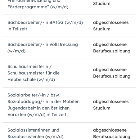
Freiraumentwicklung und
Studium
Förderprogramme“ (w/m/d)
Sachbearbeiter/-in BAföG (w/m/d)
abgeschlossenes
in Teilzeit
Studium
Sachbearbeiter/-in Vollstreckung
abgeschlossene
(w/m/d)
Berufsausbildung
Schulhausmeisterin /
abgeschlossene
Schulhausmeister für die
Berufsausbildung
Hebbelschule (w/m/d)
Sozialarbeiter/-in / bzw.
Sozialpädagog/-in in der Mobilen
abgeschlossenes
Jugendarbeit in den östlichen
Studium
Vororten (w/m/d) in Teilzeit
Sozialassistentinnen und
abgeschlossene
Sozialassistenten (w/m/d)
Berufsausbildung